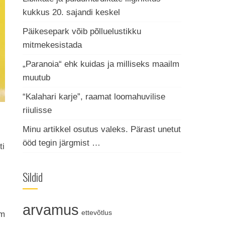
kukkus 20. sajandi keskel
Päikesepark võib põlluelustikku
mitmekesistada
„Paranoia“ ehk kuidas ja milliseks maailm
muutub
“Kalahari karje”, raamat loomahuvilise
riiulisse
Minu artikkel osutus valeks. Pärast unetut
ööd tegin järgmist …
ti
Sildid
arvamus
ettevõtlus
am