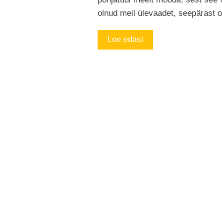
olnud meil ülevaadet, seepärast
Loe edasi