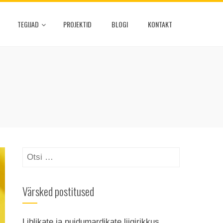
TEGIJAD
PROJEKTID
BLOGI
KONTAKT
Otsi:
Värsked postitused
Liblikate ja puidumardikate liigirikkus