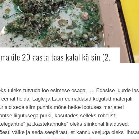
ma üle 20 aasta taas kalal käisin (2.
ks tuleks tutvuda loo esimese osaga. .... Edasise juurde las
 eemal hoida. Lagle ja Lauri eemaldasid kogutud materjali
urisid seda silm punnis mõne hetke lootuses marjateri
antse liigutusega purki, kasutades selleks rohelist
elegantne“ ja „kastekannuke“ oleks siinkohal liialdused.
tõesti väike ja seda seepärast, et kannu veejuga oleks lihts