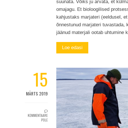
suunata. Võiks ju arvata, et külma
omajagu. Et bioloogilised protsess
kahjustaks marjateri (eeldusel, et 
õnnestunud marjateri tuvastada, k
jäänud materjali ootab uhtumine 
Loe edasi
15
MÄRTS 2019
KOMMENTAARE
POLE