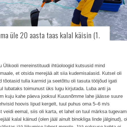
ma üle 20 aasta taas kalal käisin (1.
tu Ülikooli mereinstituudi ihtüoloogid kutsusid mind
aale, et otsida merejää alt siia kudemisalasid. Kutsel oli
d tõotasid tulla karmid ja seetõttu oli tasuta tööjõud igati
l lubataks toimunust üks lugu kirjutada. Luba anti ja
kolm kuju kahe päeva jooksul Kuusnõmme lahe jäässe suure
ehvisid hoovis lipud kergelt, tuul puhus oma 5–6 m/s
 veidi eemal, siis oli karta, et lahel on tuul märksa tugevam
ääl kalal käinud (olen jääl ainult binokliga linde jälginud), ol
älistas jää liikumise lahest merele. Jää paksuse kohta ei