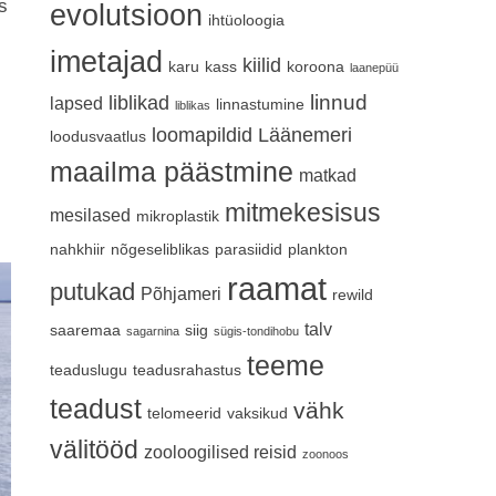
s
evolutsioon
ihtüoloogia
imetajad
kiilid
karu
kass
koroona
laanepüü
linnud
liblikad
lapsed
linnastumine
liblikas
loomapildid
Läänemeri
loodusvaatlus
maailma päästmine
matkad
mitmekesisus
mesilased
mikroplastik
nahkhiir
nõgeseliblikas
parasiidid
plankton
raamat
putukad
Põhjameri
rewild
talv
saaremaa
siig
sagarnina
sügis-tondihobu
teeme
teaduslugu
teadusrahastus
teadust
vähk
telomeerid
vaksikud
välitööd
zooloogilised reisid
zoonoos