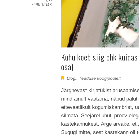
KOMMENTAAR
Kuhu koeb siig ehk kuidas 
osa)
Blogi
,
Teaduse köögipoolelt
Järgnevast kirjatükist arusaamise
mind ainult vaatama, näpud paluti
ettevaatlikult kogumiskambrist, u
silmata. Seejärel uhuti proov eleg
kastekannukest. Ärge arvake, et „
Sugugi mitte, sest kastekann oli 