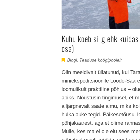
Kuhu koeb siig ehk kuidas 
osa)
Blogi
,
Teaduse köögipoolelt
Olin meeldivalt üllatunud, kui Tar
miniekspeditsioonile Loode-Saarem
loomulikult praktiline põhjus – olu
abiks. Nõustusin tingimusel, et mu
alljärgnevalt saate aimu, miks 
hulka auke tegid. Päikesetõusul l
põhjakaarest, aga et olime rannast
Mulle, kes ma ei ole elu sees merej
põhjatuul meelt mööda, sest see v