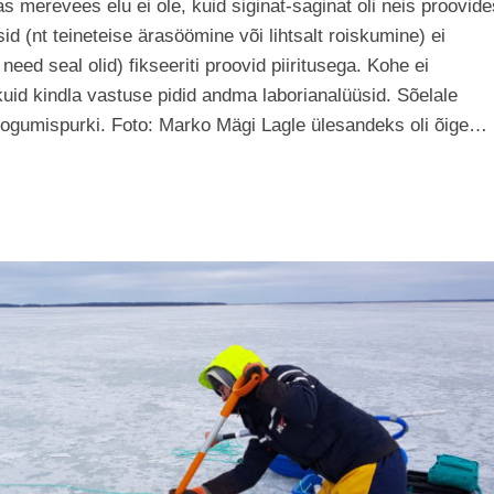
s merevees elu ei ole, kuid siginat-saginat oli neis proovide
id (nt teineteise ärasöömine või lihtsalt roiskumine) ei
need seal olid) fikseeriti proovid piiritusega. Kohe ei
uid kindla vastuse pidid andma laborianalüüsid. Sõelale
kogumispurki. Foto: Marko Mägi Lagle ülesandeks oli õige…