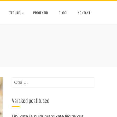
TEGIJAD
PROJEKTID
BLOGI
KONTAKT
Otsi:
Värsked postitused
Liblikate ja puidumardikate liigirikkus