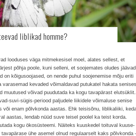
teevad liblikad homme?
d looduses väga mitmekesisel moel, alates sellest, et
 järjest põhja poole, kuni selleni, et soojemates oludes jäävad
d on kõigusoojased, on nende puhul soojenemise mõju eriti
 ja varasemad kevaded võimaldavad putukatel hakata senises
 muutused võivad puudutada ka kogu tavapärast elutsüklit.
ad-suvi-sügis-periood paljudele liikidele võimaluse senise
või enam põlvkonda aastas. Ehk teisisõnu, liblikaliiki, ked
 aastas, lendab nüüd suve teisel poolel ka teist korda.
utada kogu ökosüsteemi. Näiteks kuuskedel toituval kuuse-
el tavapärase ühe asemel olnud regulaarselt kaks põlvkonda 