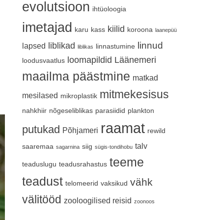
evolutsioon
ihtüoloogia
imetajad
kiilid
karu
kass
koroona
laanepüü
linnud
liblikad
lapsed
linnastumine
liblikas
loomapildid
Läänemeri
loodusvaatlus
maailma päästmine
matkad
mitmekesisus
mesilased
mikroplastik
nahkhiir
nõgeseliblikas
parasiidid
plankton
raamat
putukad
Põhjameri
rewild
talv
saaremaa
siig
sagarnina
sügis-tondihobu
teeme
teaduslugu
teadusrahastus
teadust
vähk
telomeerid
vaksikud
välitööd
zooloogilised reisid
zoonoos