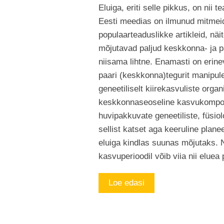
Eluiga, eriti selle pikkus, on nii 
Eesti meedias on ilmunud mitmeid
populaarteaduslikke artikleid, näi
mõjutavad paljud keskkonna- ja pä
niisama lihtne. Enamasti on erine
paari (keskkonna)tegurit manipul
geneetiliselt kiirekasvuliste organ
keskkonnaseoseline kasvukompone
huvipakkuvate geneetiliste, füsiol
sellist katset aga keeruline plane
eluiga kindlas suunas mõjutaks. 
kasvuperioodil võib viia nii elue
Loe edasi