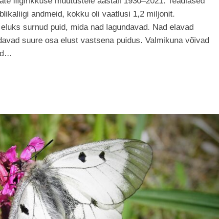
kate liigirikkuse muutustele aastail 1930–2021. Teadlased
likaliigi andmeid, kokku oli vaatlusi 1,2 miljonit.
eluks surnud puid, mida nad lagundavad. Nad elavad
davad suure osa elust vastsena puidus. Valmikuna võivad
vad…