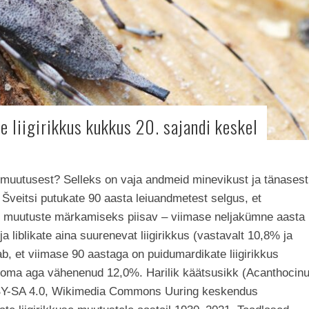
e liigirikkus kukkus 20. sajandi keskel
 muutusest? Selleks on vaja andmeid minevikust ja tänasest
Šveitsi putukate 90 aasta leiuandmetest selgus, et
e muutuste märkamiseks piisav – viimase neljakümne aasta
 liblikate aina suurenevat liigirikkus (vastavalt 10,8% ja
b, et viimase 90 aastaga on puidumardikate liigirikkus
e oma aga vähenenud 12,0%. Harilik käätsusikk (Acanthocin
CC BY-SA 4.0, Wikimedia Commons Uuring keskendus