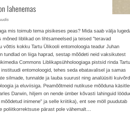
on lahenemas
uudis
, aga mis toimub tema pisikeses peas? Mida saab välja luged
 mõned liblikad on lihtsameelsed ja teised "teravad
gu võttis kokku Tartu Ülikooli entomoloogia teadur Juhan
 tundlad on liiga haprad, sestap mõõdeti neid vaksikutest
 Wikimedia Commons Liblikapsühholoogiaga pistsid rinda Tart
 instituudi entomoloogid, tehes seda ebatavalisel ja samas
ikate silmade, tunnalde ja lauba suurust ning analüüsiti kuivõrd
oloogia ja eluviisiga. Peamõõtmeid nutikuse mõõduna käsitle
arles Darwin, hiljem on nende ümber kõvasti lahinguid löödu
 mõõdetud inimene" ja selle kriitika), ent see möll puudutab
e poliitkorrektsuse pärast pole vähemalt…