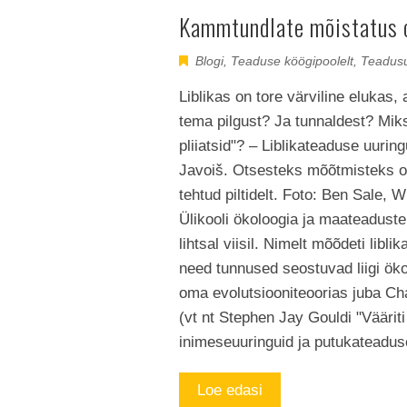
Kammtundlate mõistatus 
Blogi
,
Teaduse köögipoolelt
,
Teadus
Liblikas on tore värviline elukas
tema pilgust? Ja tunnaldest? Miks
pliiatsid"? – Liblikateaduse uurin
Javoiš. Otsesteks mõõtmisteks on
tehtud piltidelt. Foto: Ben Sale,
Ülikooli ökoloogia ja maateaduste
lihtsal viisil. Nimelt mõõdeti libl
need tunnused seostuvad liigi ök
oma evolutsiooniteoorias juba Ch
(vt nt Stephen Jay Gouldi "Vääriti
inimeseuuringuid ja putukateadus
Loe edasi