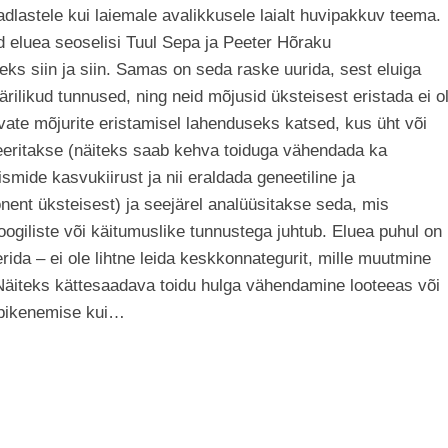
teadlastele kui laiemale avalikkusele laialt huvipakkuv teema.
 eluea seoselisi Tuul Sepa ja Peeter Hõraku
teks siin ja siin. Samas on seda raske uurida, sest eluiga
rilikud tunnused, ning neid mõjusid üksteisest eristada ei o
vate mõjurite eristamisel lahenduseks katsed, kus üht või
eeritakse (näiteks saab kehva toiduga vähendada ka
ismide kasvukiirust ja nii eraldada geneetiline ja
nt üksteisest) ja seejärel analüüsitakse seda, mis
oogiliste või käitumuslike tunnustega juhtub. Eluea puhul on
erida – ei ole lihtne leida keskkonnategurit, mille muutmine
Näiteks kättesaadava toidu hulga vähendamine looteeas või
a pikenemise kui…