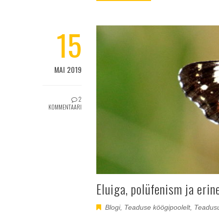
15
MAI 2019
2
KOMMENTAARI
Eluiga, polüfenism ja erin
Blogi
,
Teaduse köögipoolelt
,
Teadus