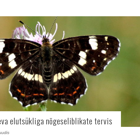
eva elutsükliga nõgeseliblikate tervis
uudis