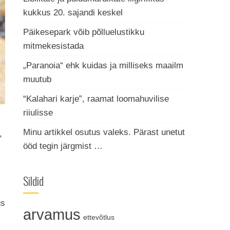
kukkus 20. sajandi keskel
Päikesepark võib põlluelustikku
mitmekesistada
„Paranoia“ ehk kuidas ja milliseks maailm
muutub
“Kalahari karje”, raamat loomahuvilise
riiulisse
Minu artikkel osutus valeks. Pärast unetut
,
ööd tegin järgmist …
Sildid
us
arvamus
ettevõtlus