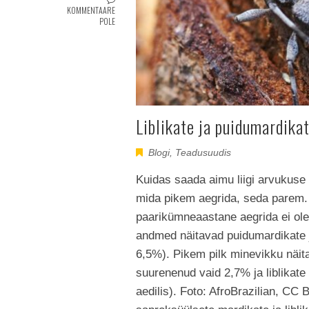
KOMMENTAARE
POLE
Liblikate ja puidumardikat
Blogi
,
Teadusuudis
Kuidas saada aimu liigi arvukuse
mida pikem aegrida, seda parem. 
paarikümneaastane aegrida ei ol
andmed näitavad puidumardikate ja
6,5%). Pikem pilk minevikku näita
suurenenud vaid 2,7% ja liblikat
aedilis). Foto: AfroBrazilian, 