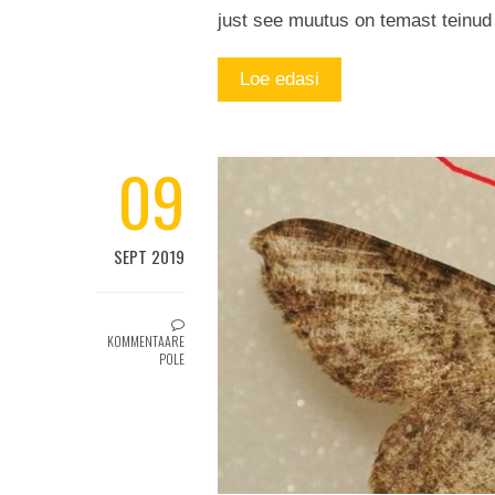
just see muutus on temast teinud 
Loe edasi
09
SEPT 2019
KOMMENTAARE
POLE