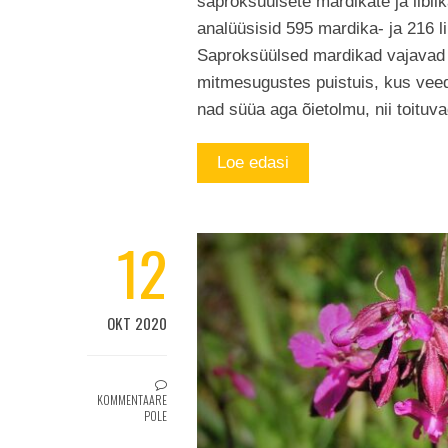
saproksüülsete mardikate ja libli
analüüsisid 595 mardika- ja 216 lib
Saproksüülsed mardikad vajavad 
mitmesugustes puistuis, kus vee
nad süüa aga õietolmu, nii toitu
Loe edasi
12
OKT 2020
KOMMENTAARE
POLE