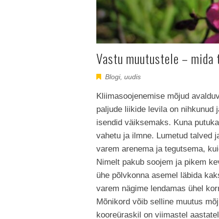
Vastu muutustele – mida 
Blogi
,
uudis
Kliimasoojenemise mõjud avalduva
paljude liikide levila on nihkunud
isendid väiksemaks. Kuna putuka
vahetu ja ilmne. Lumetud talved
varem arenema ja tegutsema, kuid
Nimelt pakub soojem ja pikem kev
ühe põlvkonna asemel läbida kaks 
varem nägime lendamas ühel korral
Mõnikord võib selline muutus mõj
kooreüraskil on viimastel aastat