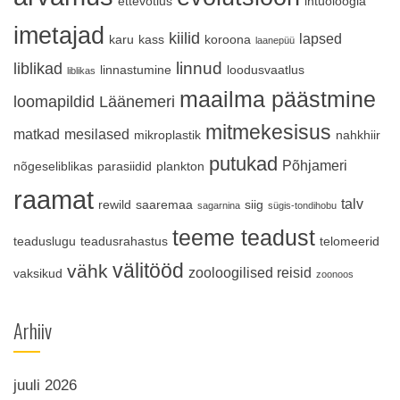
ettevõtlus
ihtüoloogia
imetajad
kiilid
lapsed
karu
kass
koroona
laanepüü
linnud
liblikad
linnastumine
loodusvaatlus
liblikas
maailma päästmine
loomapildid
Läänemeri
mitmekesisus
matkad
mesilased
mikroplastik
nahkhiir
putukad
Põhjameri
nõgeseliblikas
parasiidid
plankton
raamat
talv
rewild
saaremaa
siig
sagarnina
sügis-tondihobu
teeme teadust
teaduslugu
teadusrahastus
telomeerid
välitööd
vähk
zooloogilised reisid
vaksikud
zoonoos
Arhiiv
juuli 2026