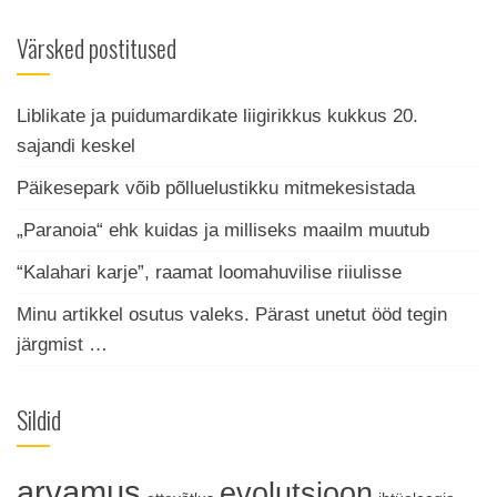
Värsked postitused
Liblikate ja puidumardikate liigirikkus kukkus 20.
sajandi keskel
Päikesepark võib põlluelustikku mitmekesistada
„Paranoia“ ehk kuidas ja milliseks maailm muutub
“Kalahari karje”, raamat loomahuvilise riiulisse
Minu artikkel osutus valeks. Pärast unetut ööd tegin
järgmist …
Sildid
arvamus
evolutsioon