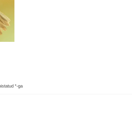
histatud
*
-ga