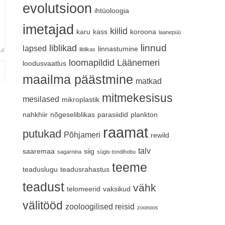
evolutsioon
ihtüoloogia
imetajad
kiilid
karu
kass
koroona
laanepüü
linnud
liblikad
lapsed
linnastumine
liblikas
loomapildid
Läänemeri
loodusvaatlus
maailma päästmine
matkad
mitmekesisus
mesilased
mikroplastik
nahkhiir
nõgeseliblikas
parasiidid
plankton
raamat
putukad
Põhjameri
rewild
talv
saaremaa
siig
sagarnina
sügis-tondihobu
teeme
teaduslugu
teadusrahastus
teadust
vähk
telomeerid
vaksikud
välitööd
zooloogilised reisid
zoonoos