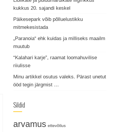
Liblikate ja puidumardikate liigirikkus
kukkus 20. sajandi keskel
Päikesepark võib põlluelustikku
mitmekesistada
„Paranoia“ ehk kuidas ja milliseks maailm
muutub
“Kalahari karje”, raamat loomahuvilise
riiulisse
Minu artikkel osutus valeks. Pärast unetut
ööd tegin järgmist …
Sildid
arvamus
ettevõtlus