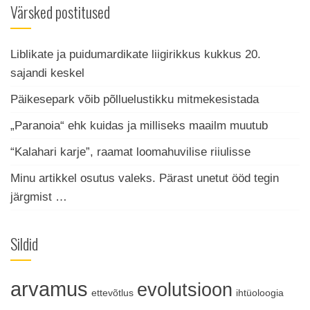
Värsked postitused
Liblikate ja puidumardikate liigirikkus kukkus 20.
sajandi keskel
Päikesepark võib põlluelustikku mitmekesistada
„Paranoia“ ehk kuidas ja milliseks maailm muutub
“Kalahari karje”, raamat loomahuvilise riiulisse
Minu artikkel osutus valeks. Pärast unetut ööd tegin
järgmist …
Sildid
arvamus
evolutsioon
ettevõtlus
ihtüoloogia