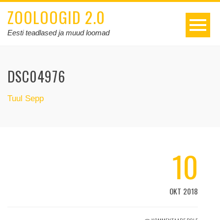
ZOOLOOGID 2.0
Eesti teadlased ja muud loomad
DSC04976
Tuul Sepp
10
OKT 2018