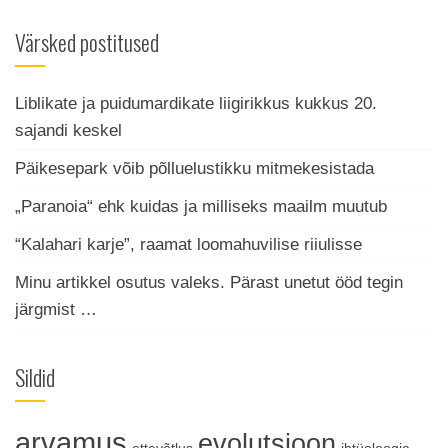
Värsked postitused
Liblikate ja puidumardikate liigirikkus kukkus 20.
sajandi keskel
Päikesepark võib põlluelustikku mitmekesistada
„Paranoia“ ehk kuidas ja milliseks maailm muutub
“Kalahari karje”, raamat loomahuvilise riiulisse
Minu artikkel osutus valeks. Pärast unetut ööd tegin
järgmist …
Sildid
arvamus
evolutsioon