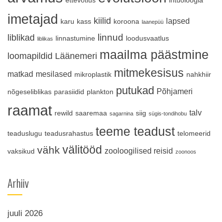
ettevõtlus
ihtüoloogia
imetajad
kiilid
lapsed
karu
kass
koroona
laanepüü
linnud
liblikad
linnastumine
loodusvaatlus
liblikas
maailma päästmine
loomapildid
Läänemeri
mitmekesisus
matkad
mesilased
mikroplastik
nahkhiir
putukad
Põhjameri
nõgeseliblikas
parasiidid
plankton
raamat
talv
rewild
saaremaa
siig
sagarnina
sügis-tondihobu
teeme teadust
teaduslugu
teadusrahastus
telomeerid
välitööd
vähk
zooloogilised reisid
vaksikud
zoonoos
Arhiiv
juuli 2026