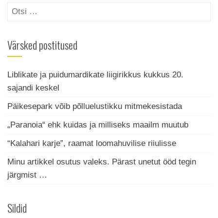
Otsi:
Värsked postitused
Liblikate ja puidumardikate liigirikkus kukkus 20.
sajandi keskel
Päikesepark võib põlluelustikku mitmekesistada
„Paranoia“ ehk kuidas ja milliseks maailm muutub
“Kalahari karje”, raamat loomahuvilise riiulisse
Minu artikkel osutus valeks. Pärast unetut ööd tegin
järgmist …
Sildid