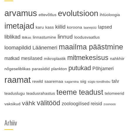
arvamus
evolutsioon
ettevõtlus
ihtüoloogia
imetajad
kiilid
lapsed
karu
kass
koroona
laanepüü
linnud
liblikad
linnastumine
loodusvaatlus
liblikas
maailma päästmine
loomapildid
Läänemeri
mitmekesisus
matkad
mesilased
mikroplastik
nahkhiir
putukad
Põhjameri
nõgeseliblikas
parasiidid
plankton
raamat
talv
rewild
saaremaa
siig
sagarnina
sügis-tondihobu
teeme teadust
teaduslugu
teadusrahastus
telomeerid
välitööd
vähk
zooloogilised reisid
vaksikud
zoonoos
Arhiiv