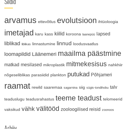
Sildid
arvamus
evolutsioon
ettevõtlus
ihtüoloogia
imetajad
kiilid
lapsed
karu
kass
koroona
laanepüü
linnud
liblikad
linnastumine
loodusvaatlus
liblikas
maailma päästmine
loomapildid
Läänemeri
mitmekesisus
matkad
mesilased
mikroplastik
nahkhiir
putukad
Põhjameri
nõgeseliblikas
parasiidid
plankton
raamat
talv
rewild
saaremaa
siig
sagarnina
sügis-tondihobu
teeme teadust
teaduslugu
teadusrahastus
telomeerid
välitööd
vähk
zooloogilised reisid
vaksikud
zoonoos
Arhiiv